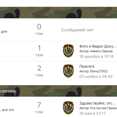
0
Сообщений нет
 для
тем
1
Фото и Видео Доку...
Автор:
Никита Орехов
тем
26 декабря в 16:18
2
Присяга
Автор:
Elena27502
тем
03 ноября в 09:49
 связано
7
Здравствуйте, отс...
Автор:
Ростислав Гремо
 всё что
тем
28 мая в 23:17